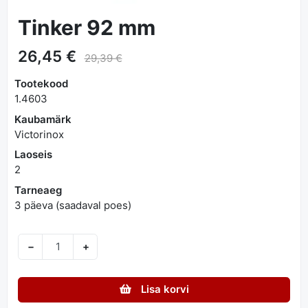
Tinker 92 mm
26,45 €
29,39 €
Tootekood
1.4603
Kaubamärk
Victorinox
Laoseis
2
Tarneaeg
3 päeva (saadaval poes)
−
+
Lisa korvi